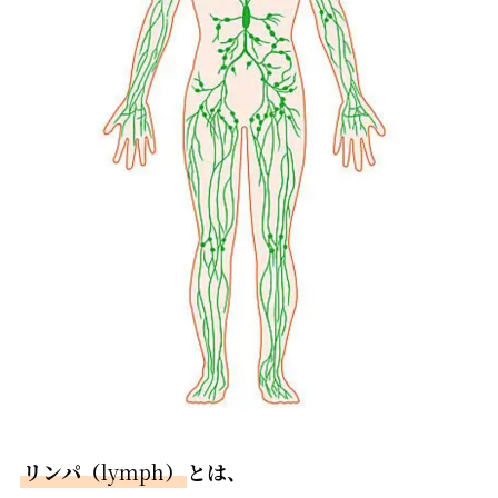
リンパ（
lymph
）
とは、