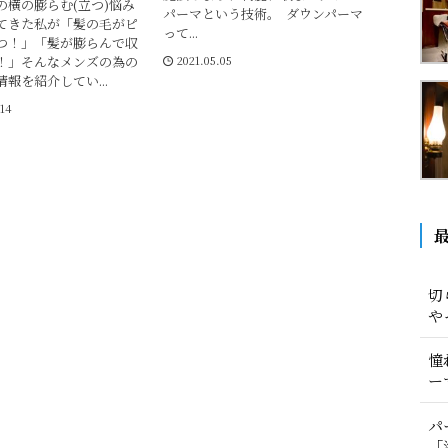
の横の膨らむ(立つ)悩み
パーマという技術。 ダウンパーマ
てきた私が「髪の毛がピ
って...
つ！」「髪が膨らんで収
！」そんなメンズの為の
2021.05.05
報を紹介してい...
.14
切
や
憧
ー
パ
「