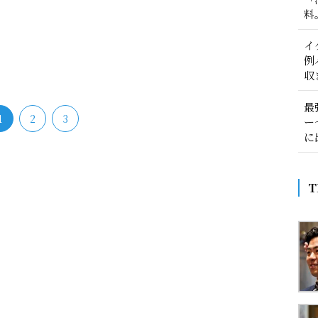
料
イ
例
収
最
1
2
3
ー
に
T