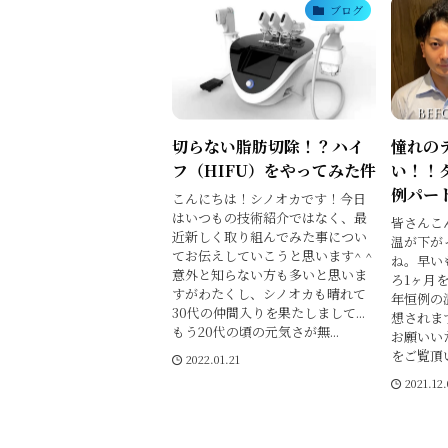
ブログ
切らない脂肪切除！？ハイ
憧れの
フ（HIFU）をやってみた件
い！！
例パー
こんにちは！シノオカです！今日
はいつもの技術紹介ではなく、最
皆さんこ
近新しく取り組んでみた事につい
温が下が
てお伝えしていこうと思います^ ^
ね。早い
意外と知らない方も多いと思いま
ろ1ヶ月
すがわたくし、シノオカも晴れて
年恒例の
30代の仲間入りを果たしまして...
想されま
もう20代の頃の元気さが無...
お願いい
をご覧頂い
2022.01.21
2021.12