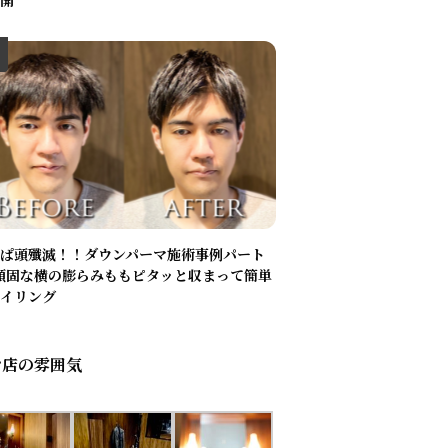
開
ぱ頭殲滅！！ダウンパーマ施術事例パート
頑固な横の膨らみももピタッと収まって簡単
イリング
お店の雰囲気