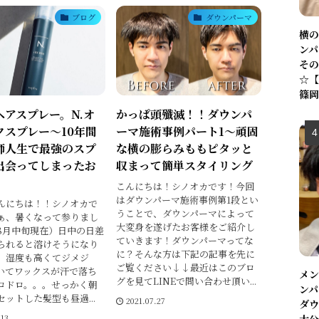
ブログ
ダウンパーマ
横の
ンパ
その
☆【
篠岡
ヘアスプレー。N.オ
かっぱ頭殲滅！！ダウンパ
クスプレー〜10年間
ーマ施術事例パート1〜頑固
師人生で最強のスプ
な横の膨らみももピタッと
出会ってしまったお
収まって簡単スタイリング
こんにちは！シノオカです！今回
はダウンパーマ施術事例第1段とい
んにちは！！シノオカで
うことで、ダウンパーマによって
ぁ、暑くなって参りまし
大変身を遂げたお客様をご紹介し
8月中旬現在）日中の日差
ていきます！ダウンパーマってな
られると溶けそうになり
に？そんな方は下記の記事を先に
）湿度も高くてジメジ
ご覧ください↓↓最近はこのブロ
いてワックスが汗で落ち
メン
グを見てLINEで問い合わせ頂い...
ロドロ。。。せっかく朝
ンパ
ットした髪型も昼過...
2021.07.27
ダウ
.13