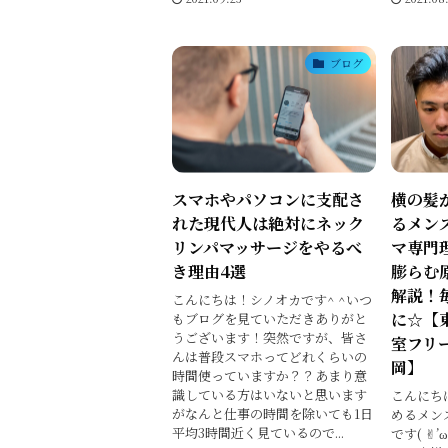
ブログ
スマホやパソコンに支配さ
横の髪
れた現代人は絶対にネック
るメン
リンパマッサージをやるべ
マ専門理
き理由4選
膨らむ
解説！
こんにちは！シノオカです^ ^いつ
に☆【
もブログを見ていただきありがと
うございます！突然ですが、皆さ
室フリ
んは普段スマホってどれくらいの
岡】
時間使っていますか？？あまり意
識している方はいないと思います
こんにち
がなんと仕事の時間を除いても1日
めるメンズ
平均3時間近く見ているので...
です( ✌︎