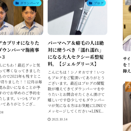
ダウンパーマ
ブログ
デカプリオになりた
パーマヘア＆癖毛の人は絶
ダウンパーマ施術事
対に使うべき「濡れ濡れ」
ト3
になる大人セクシー系整髪
サイ
料。【ジェルグリース】
を！
んにちわ！最近グッと気
抑え
って寒くなってきました
こんにちは！シノオカです！いつ
もので2021年も残すとこ
もブログをご覧頂いてありがとう
を切りました！！12月は毎
ございます。最近はブログの閲覧
混み合いになることが予
数が増えてきてダウンパーマをや
すのでお早めのご予約を
りたいとお問合せたくさん頂けて
たします。いつもブログ
嬉しいです😊少しでもダウンパー
てありがとうござ...
マが気になる方はお気軽にLINEで
メッセージしてください⭐︎LINE...
.08
2021.10.14