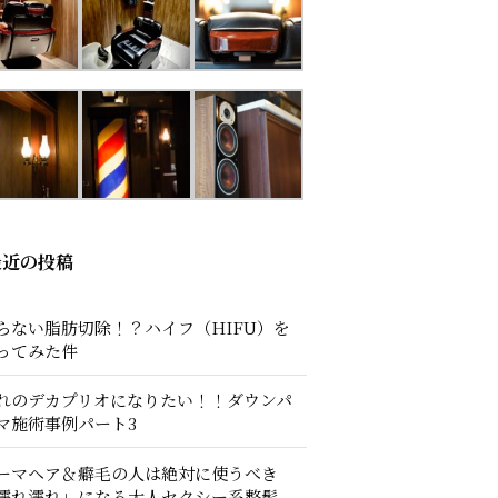
最近の投稿
らない脂肪切除！？ハイフ（HIFU）を
ってみた件
れのデカプリオになりたい！！ダウンパ
マ施術事例パート3
ーマヘア＆癖毛の人は絶対に使うべき
濡れ濡れ」になる大人セクシー系整髪