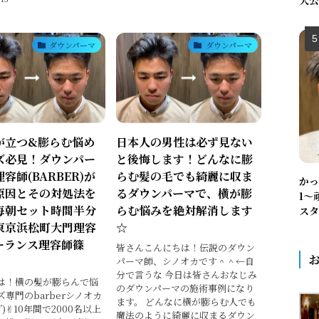
大公
ダウンパーマ
ダウンパーマ
が立つ&膨らむ悩め
日本人の男性は必ず見ない
ズ必見！ダウンパー
と後悔します！どんなに膨
容師(BARBER)が
らむ髪の毛でも綺麗に収ま
かっ
原因とその対処法を
るダウンパーマで、横が膨
1〜
毎朝セット時間半分
らむ悩みを絶対解消します
スタ
東京浜松町大門理容
☆
ーランス理容師篠
皆さんこんにちは！伝説のダウン
パーマ師、シノオカです＾＾←自
分で言うな 今日は皆さんおなじみ
は！横の髪が膨らんで悩
のダウンパーマの施術事例になり
専門のbarberシノオカ
ます。 どんなに横が膨らむ人でも
’ω’)✌︎10年間で2000名以上
魔法のように綺麗に収まるダウン