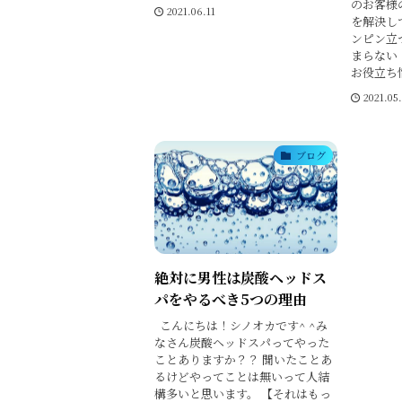
のお客様
2021.06.11
を解決し
ンピン立
まらない
お役立ち情
2021.05
ブログ
絶対に男性は炭酸ヘッドス
パをやるべき5つの理由
こんにちは！シノオカです^ ^み
なさん炭酸ヘッドスパってやった
ことありますか？？ 聞いたことあ
るけどやってことは無いって人結
構多いと思います。 【それはもっ