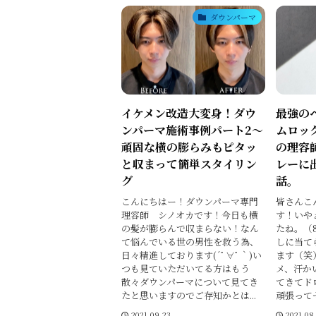
ダウンパーマ
イケメン改造大変身！ダウ
最強の
ンパーマ施術事例パート2〜
ムロッ
頑固な横の膨らみもピタッ
の理容
と収まって簡単スタイリン
レーに
グ
話。
こんにちはー！ダウンパーマ専門
皆さんこ
理容師 シノオカです！今日も横
す！いや
の髪が膨らんで収まらない！なん
たね。（
て悩んでいる世の男性を救う為、
しに当て
日々精進しております(´ﾟ∀ﾟ｀)い
ます（笑
つも見ていただいてる方はもう
メ、汗か
散々ダウンパーマについて見てき
てきてド
たと思いますのでご存知かとは...
頑張ってセ
2021.09.23
2021.08