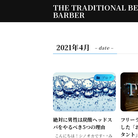
THE TRADITIONAL B
BARBER
2021年4月
– date –
ブログ
絶対に男性は炭酸ヘッドス
フリー
パをやるべき5つの理由
した「
タント
こんにちは！シノオカです^ ^み