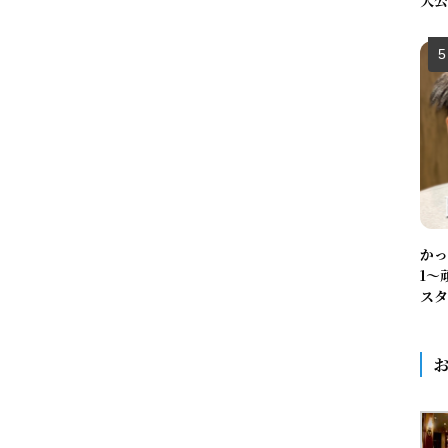
大公
かっ
1〜
スタ