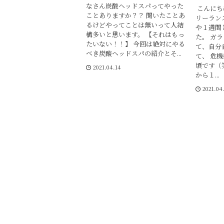
なさん炭酸ヘッドスパってやった
こんにち
ことありますか？？ 聞いたことあ
リーラン
るけどやってことは無いって人結
や１週間
構多いと思います。 【それはもっ
た。 ガ
たいない！！】 今回は絶対にやる
て、自分
べき炭酸ヘッドスパの紹介とそ...
て、 危
頃です（
2021.04.14
から１...
2021.04