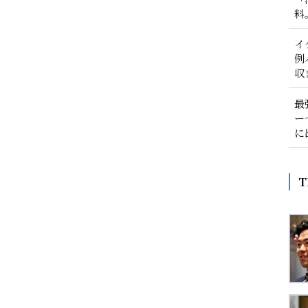
料
イ
例
収
最
ー
に
T