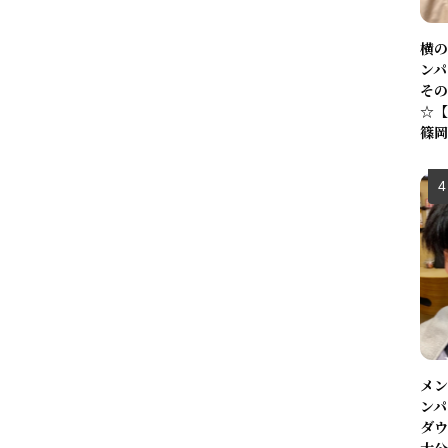
横の
ンパ
その
☆【
篠岡
メン
ンパ
ダウ