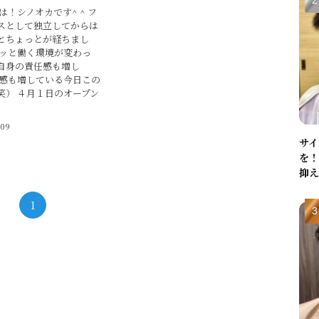
は！シノオカです^ ^ フ
スとして独立してからは
とちょっとが経ちまし
ラッと働く環境が変わっ
自身の責任感も増し
機感も増している今日この
笑） ４月１日のオープン
.09
サイ
を！
抑え
1