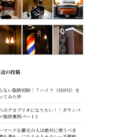
最近の投稿
らない脂肪切除！？ハイフ（HIFU）を
ってみた件
れのデカプリオになりたい！！ダウンパ
マ施術事例パート3
ーマヘア＆癖毛の人は絶対に使うべき
濡れ濡れ」になる大人セクシー系整髪