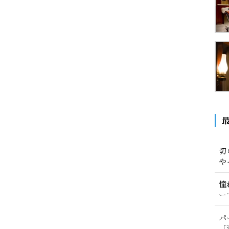
切
や
憧
ー
パ
「