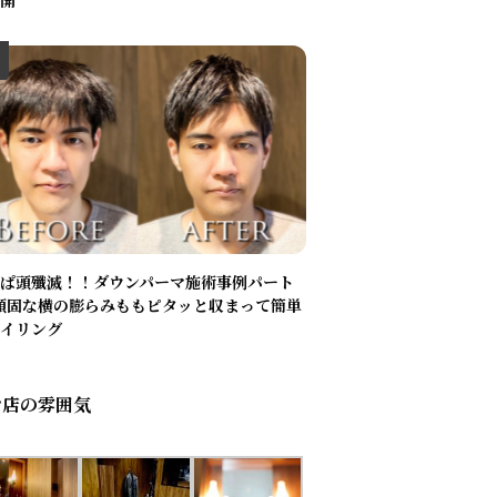
開
ぱ頭殲滅！！ダウンパーマ施術事例パート
頑固な横の膨らみももピタッと収まって簡単
イリング
お店の雰囲気