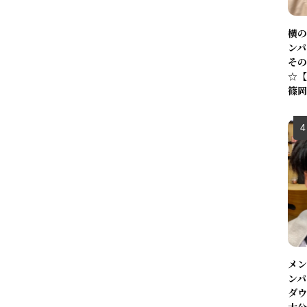
横の
ンパ
その
☆【
篠岡
メン
ンパ
ダウ