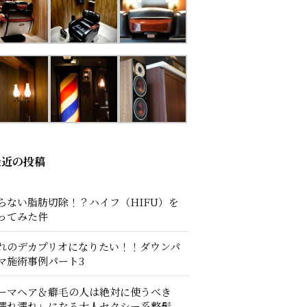
最近の投稿
らない脂肪切除！？ハイフ（HIFU）を
ってみた件
れのデカプリオになりたい！！ダウンパ
マ施術事例パート3
ーマヘア＆癖毛の人は絶対に使うべき
濡れ濡れ」になる大人セクシー系整髪