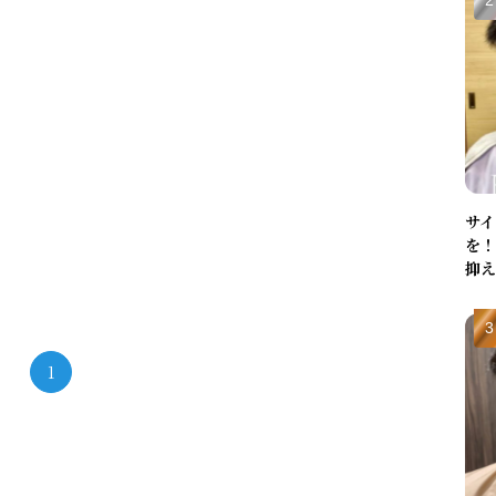
サイ
を！
抑え
1