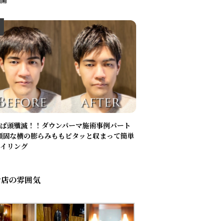
開
ぱ頭殲滅！！ダウンパーマ施術事例パート
頑固な横の膨らみももピタッと収まって簡単
イリング
お店の雰囲気