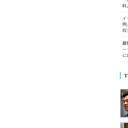
料
イ
例
収
最
ー
に
T