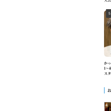
大公
かっ
1〜
スタ