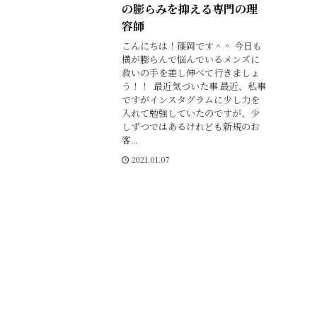
の膨らみを抑える専門の理
容師
こんにちは！篠岡です＾＾ 今日も
横が膨らんで悩んでいるメンズに
救いの手を差し伸べて行きましょ
う！！ 最近気づいた事 最近、私事
ですがインスタグラムに少し力を
入れて勉強していたのですが、少
しずつではあるけれども新規のお
客...
2021.01.07