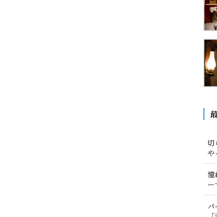
切
や
憧
ー
パ
「