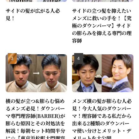
サイドの髪が広がる人必
サイドの立つ髪を抑えたい
見！
メンズに救いの手を！【究
極のダウンパーマ】サイド
の膨らみを抑える専門の理
容師
横の髪が立つ&膨らむ悩め
メンズ横の髪が膨らむ人必
るメンズ必見！ダウンパー
見！今大人気のダウンパー
マ専門理容師(BARBER)が
マ！理容師である私だから
膨らむ原因とその対処法を
出来る2種類のダウンパー
解説！毎朝セット時間半分
マ使い分けとメリット・デ
に☆【東京浜松町大門理容
メリットを大公開