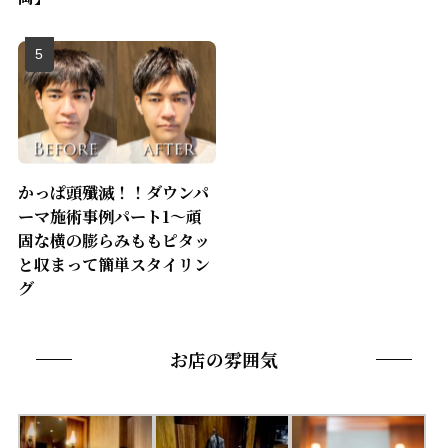
かっぱ頭殲滅！！ダウンパ
ーマ施術事例パート1〜頑
固な横の膨らみももピタッ
と収まって簡単スタイリン
グ
お店の雰囲気