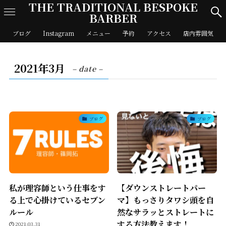
THE TRADITIONAL BESPOKE
BARBER
ブログ
Instagram
メニュー
予約
アクセス
店内雰囲気
2021年3月
– date –
ブログ
ブログ
私が理容師という仕事をす
【ダウンストレートパー
る上で心掛けているセブン
マ】もっさりタワシ頭を自
ルール
然なサラッとストレートに
する方法教えます！
2021.03.31