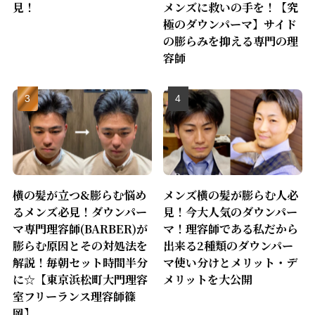
見！
メンズに救いの手を！【究
極のダウンパーマ】サイド
の膨らみを抑える専門の理
容師
横の髪が立つ&膨らむ悩め
メンズ横の髪が膨らむ人必
るメンズ必見！ダウンパー
見！今大人気のダウンパー
マ専門理容師(BARBER)が
マ！理容師である私だから
膨らむ原因とその対処法を
出来る2種類のダウンパー
解説！毎朝セット時間半分
マ使い分けとメリット・デ
に☆【東京浜松町大門理容
メリットを大公開
室フリーランス理容師篠
岡】