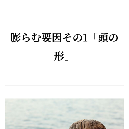
膨らむ要因
その
1
「頭の
形」