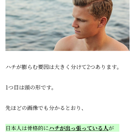
ハチが膨らむ要因は大きく分けて
2
つあります。
1
つ目は頭の形です。
先ほどの画像でも分かるとおり、
日本人は骨格的に
ハチが出っ張っている人
が