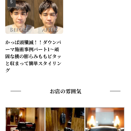
かっぱ頭殲滅！！ダウンパ
ーマ施術事例パート1〜頑
固な横の膨らみももピタッ
と収まって簡単スタイリン
グ
お店の雰囲気