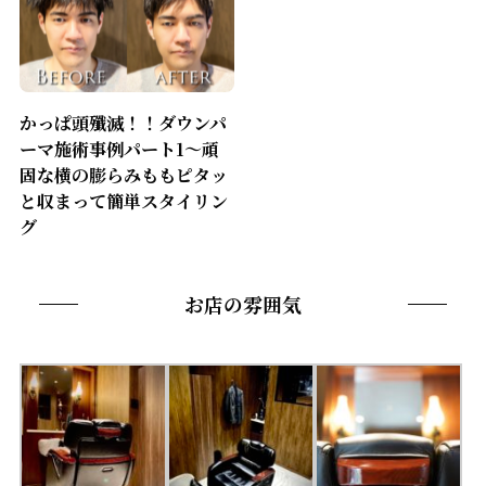
かっぱ頭殲滅！！ダウンパ
ーマ施術事例パート1〜頑
固な横の膨らみももピタッ
と収まって簡単スタイリン
グ
お店の雰囲気