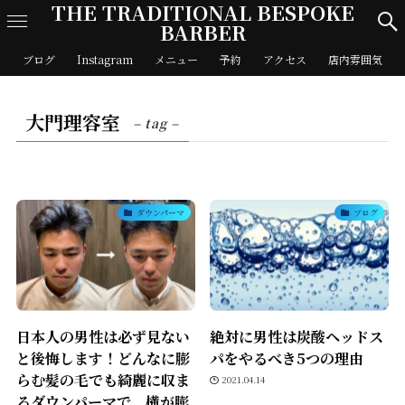
THE TRADITIONAL BESPOKE
BARBER
ブログ
Instagram
メニュー
予約
アクセス
店内雰囲気
大門理容室
– tag –
ダウンパーマ
ブログ
日本人の男性は必ず見ない
絶対に男性は炭酸ヘッドス
と後悔します！どんなに膨
パをやるべき5つの理由
らむ髪の毛でも綺麗に収ま
2021.04.14
るダウンパーマで、横が膨