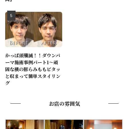
かっぱ頭殲滅！！ダウンパ
ーマ施術事例パート1〜頑
固な横の膨らみももピタッ
と収まって簡単スタイリン
グ
お店の雰囲気