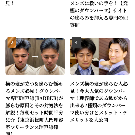
見！
メンズに救いの手を！【究
極のダウンパーマ】サイド
の膨らみを抑える専門の理
容師
横の髪が立つ&膨らむ悩め
メンズ横の髪が膨らむ人必
るメンズ必見！ダウンパー
見！今大人気のダウンパー
マ専門理容師(BARBER)が
マ！理容師である私だから
膨らむ原因とその対処法を
出来る2種類のダウンパー
解説！毎朝セット時間半分
マ使い分けとメリット・デ
に☆【東京浜松町大門理容
メリットを大公開
室フリーランス理容師篠
岡】