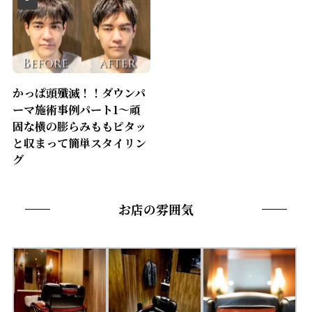
かっぱ頭殲滅！！ダウンパ
ーマ施術事例パート1〜頑
固な横の膨らみももピタッ
と収まって簡単スタイリン
グ
お店の雰囲気