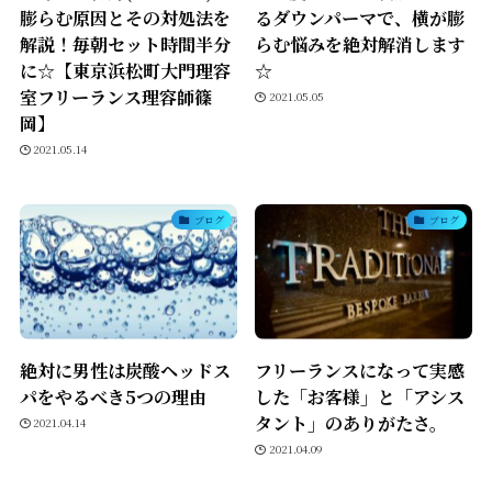
膨らむ原因とその対処法を
るダウンパーマで、横が膨
解説！毎朝セット時間半分
らむ悩みを絶対解消します
に☆【東京浜松町大門理容
☆
室フリーランス理容師篠
2021.05.05
岡】
2021.05.14
ブログ
ブログ
絶対に男性は炭酸ヘッドス
フリーランスになって実感
パをやるべき5つの理由
した「お客様」と「アシス
タント」のありがたさ。
2021.04.14
2021.04.09