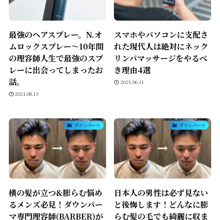
最強のヘアスプレー。N.オ
スマホやパソコンに支配さ
ムロックスプレー〜10年間
れた現代人は絶対にネック
の理容師人生で最強のスプ
リンパマッサージをやるべ
レーに出会ってしまったお
き理由4選
話。
2021.06.11
2021.08.13
ダウンパーマ
ダウンパーマ
横の髪が立つ&膨らむ悩め
日本人の男性は必ず見ない
るメンズ必見！ダウンパー
と後悔します！どんなに膨
マ専門理容師(BARBER)が
らむ髪の毛でも綺麗に収ま