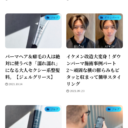
ブログ
ダウンパーマ
パーマヘア＆癖毛の人は絶
イケメン改造大変身！ダウ
対に使うべき「濡れ濡れ」
ンパーマ施術事例パート
になる大人セクシー系整髪
2〜頑固な横の膨らみもピ
料。【ジェルグリース】
タッと収まって簡単スタイ
リング
2021.10.14
2021.09.23
ブログ
ブログ