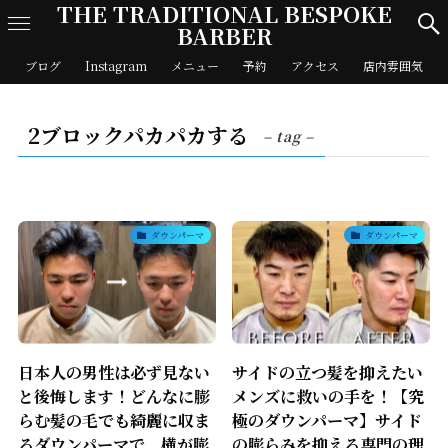
THE TRADITIONAL BESPOKE
BARBER
ブログ
Instagram
メニュー
予約
アクセス
店内雰囲気
2ブロックパカパカする
– tag –
ダウンパーマ
ダウンパーマ
日本人の男性は必ず見ない
サイドの立つ髪を抑えたい
と後悔します！どんなに膨
メンズに救いの手を！【究
らむ髪の毛でも綺麗に収ま
極のダウンパーマ】サイド
るダウンパーマで、横が膨
の膨らみを抑える専門の理